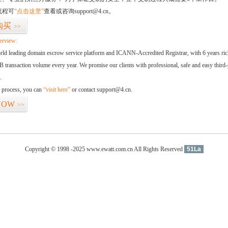
流程可
“点击这里”
查看或咨询support@4.cn。
购买
>>
erview:
orld leading domain escrow service platform and ICANN-Accredited Registrar, with 6 years ri
 transaction volume every year. We promise our clients with professional, safe and easy third-
.
d process, you can
“visit here”
or contact support@4.cn.
NOW
>>
Copyright © 1998 -2025 www.ewatt.com.cn All Rights Reserved
51La