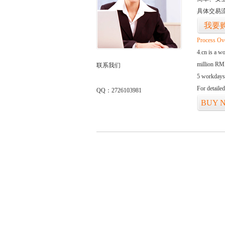
具体交易
我要
Process Ov
4.cn is a w
million RMB
联系我们
5 workdays
For detaile
QQ：2726103981
BUY 