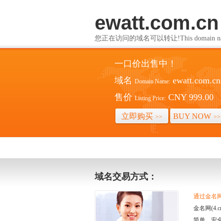
ewatt.com.cn
您正在访问的域名可以转让!This domain name i
一口价出售中！
域名
ewatt.com.cn
Domain Name:
售价
CNY 999.00
Listing Price:
立即购买
BUY NOW
>>
>>
域名交易方式：
通过金名网(
金名网(4
简单、安